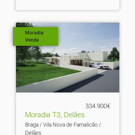
Moradia
Venda
334.900€
Moradia T3, Delães
Braga / Vila Nova de Famalicão /
Delães