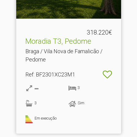
318.220€
Moradia T3, Pedome
Braga / Vila Nova de Famalicão /
Pedome
Ref
: BF2301XC23M1
3
3
Sim
Em execução