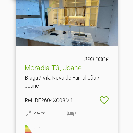
393.000€
Moradia T3, Joane
Braga / Vila Nova de Famalicão /
Joane
Ref
: BF2604XC08M1
2
294
m
3
Isento