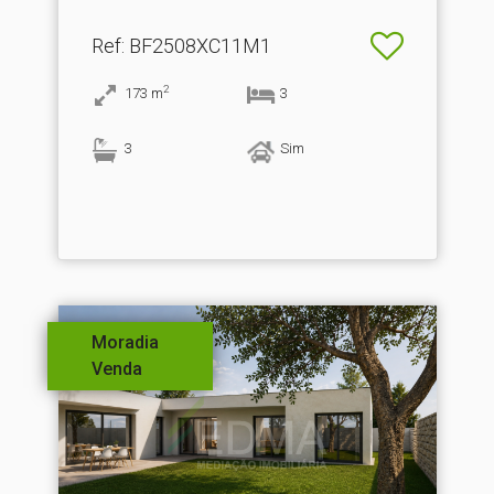
Ref
: BF2508XC11M1
2
173
m
3
3
Sim
Moradia
Venda