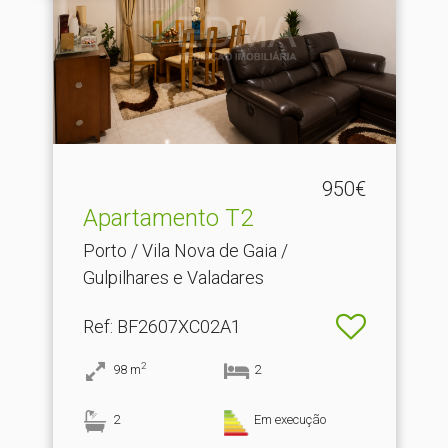
950€
Apartamento T2
Porto / Vila Nova de Gaia /
Gulpilhares e Valadares
Ref
: BF2607XC02A1
2
98
m
2
2
Em execução