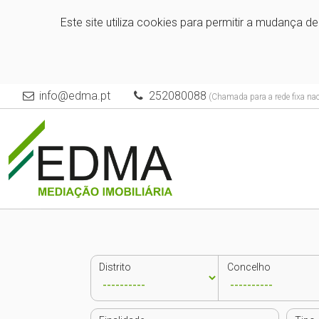
Este site utiliza cookies para permitir a mudança d
info@edma.pt
252080088
(Chamada para a rede fixa nac
Distrito
Concelho