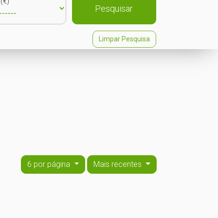
(€)
Pesquisar
Limpar Pesquisa
6 por página
Mais recentes