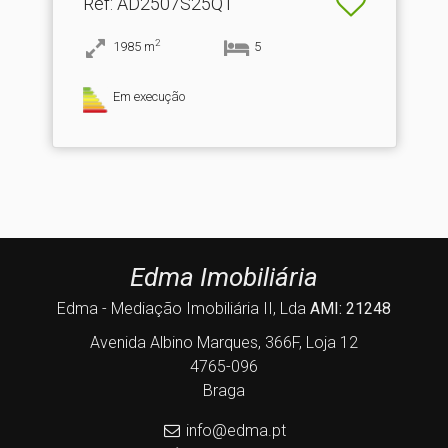
Ref
: AD2507S25Q1
2
1985
m
5
Em execução
Edma Imobiliária
Edma - Mediação Imobiliária II, Lda
AMI: 21248
Avenida Albino Marques, 366F, Loja 12
4765-096
Braga
info@edma.pt