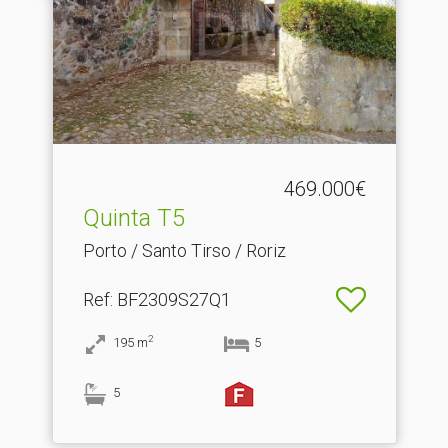
469.000€
Quinta T5
Porto / Santo Tirso / Roriz
Ref
: BF2309S27Q1
2
195
m
5
5