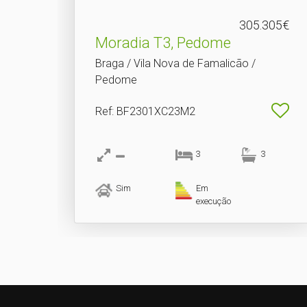
305.305€
Moradia T3, Pedome
Braga / Vila Nova de Famalicão /
Pedome
Ref
: BF2301XC23M2
3
3
Sim
Em
execução