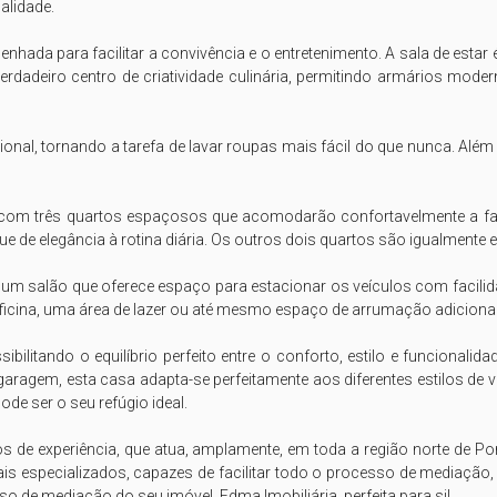
lidade.

nhada para facilitar a convivência e o entretenimento. A sala de estar 
rdadeiro centro de criatividade culinária, permitindo armários moder
ional, tornando a tarefa de lavar roupas mais fácil do que nunca. Além
om três quartos espaçosos que acomodarão confortavelmente a famíl
ue de elegância à rotina diária. Os outros dois quartos são igualment
 um salão que oferece espaço para estacionar os veículos com facilida
icina, uma área de lazer ou até mesmo espaço de arrumação adicional.
ilitando o equilíbrio perfeito entre o conforto, estilo e funcionalid
ragem, esta casa adapta-se perfeitamente aos diferentes estilos de v
e ser o seu refúgio ideal.

e experiência, que atua, amplamente, em toda a região norte de Portug
is especializados, capazes de facilitar todo o processo de mediação
 de mediação do seu imóvel. Edma Imobiliária, perfeita para si!