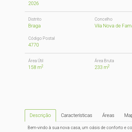
2026
Distrito
Concelho
Braga
Vila Nova de Fam
Código Postal
4770
Área Útil
Área Bruta
2
2
158 m
233 m
Descrição
Características
Áreas
Ma
Bem-vindo à sua nova casa, um oásis de conforto e con