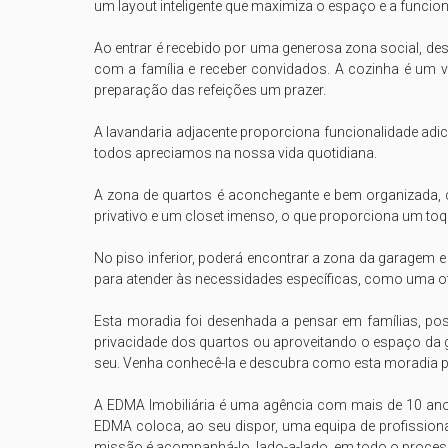
um layout inteligente que maximiza o espaço e a funciona
Ao entrar é recebido por uma generosa zona social, dese
com a família e receber convidados. A cozinha é um ve
preparação das refeições um prazer.

A lavandaria adjacente proporciona funcionalidade adic
todos apreciamos na nossa vida quotidiana.

A zona de quartos é aconchegante e bem organizada, c
privativo e um closet imenso, o que proporciona um toq
No piso inferior, poderá encontrar a zona da garagem e
para atender às necessidades específicas, como uma of
Esta moradia foi desenhada a pensar em famílias, possib
privacidade dos quartos ou aproveitando o espaço da ga
seu. Venha conhecê-la e descubra como esta moradia pod
A EDMA Imobiliária é uma agência com mais de 10 anos d
EDMA coloca, ao seu dispor, uma equipa de profissiona
missão é acompanhá-lo, lado-a-lado, em todo o processo