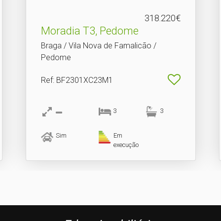
318.220€
Moradia T3, Pedome
Braga / Vila Nova de Famalicão /
Pedome
Ref
: BF2301XC23M1
3
3
Sim
Em
execução