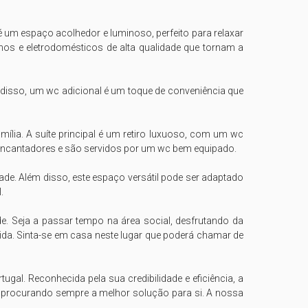
é um espaço acolhedor e luminoso, perfeito para relaxar 
nos e eletrodomésticos de alta qualidade que tornam a 
 disso, um wc adicional é um toque de conveniência que 
ia. A suíte principal é um retiro luxuoso, com um wc 
e encantadores e são servidos por um wc bem equipado.

de. Além disso, este espaço versátil pode ser adaptado 


ade. Seja a passar tempo na área social, desfrutando da 
ida. Sinta-se em casa neste lugar que poderá chamar de 
al. Reconhecida pela sua credibilidade e eficiência, a 
, procurando sempre a melhor solução para si. A nossa 