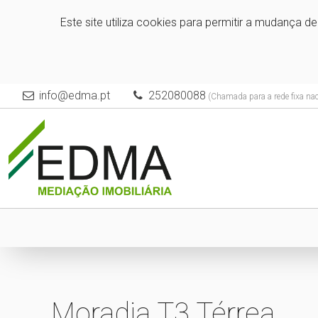
Este site utiliza cookies para permitir a mudança d
info@edma.pt
252080088
(Chamada para a rede fixa nac
Moradia T3 Térrea