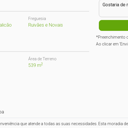
Freguesia
alicão
Ruivães e Novais
*
Preenchimento o
Ao clicar em 'Env
Área de Terreno
2
539 m
pa
veniência que atende a todas as suas necessidades. Esta moradia de 