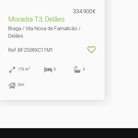
334.900€
Moradia T3, Delães
Braga / Vila Nova de Famalicão /
Delães
Ref
: BF2508XC11M1
2
173
m
3
3
Sim