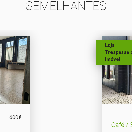
SEMELHANTES
Loja
Trespasse 
Imóvel
600€
Café / 