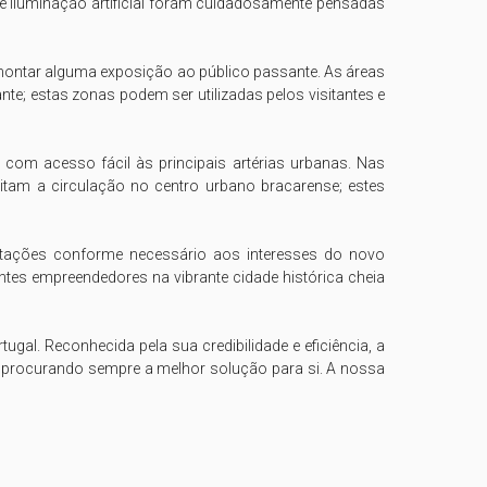
e iluminação artificial foram cuidadosamente pensadas 
 montar alguma exposição ao público passante. As áreas 
e; estas zonas podem ser utilizadas pelos visitantes e 
om acesso fácil às principais artérias urbanas. Nas 
itam a circulação no centro urbano bracarense; estes 
aptações conforme necessário aos interesses do novo 
ntes empreendedores na vibrante cidade histórica cheia 
al. Reconhecida pela sua credibilidade e eficiência, a 
, procurando sempre a melhor solução para si. A nossa 