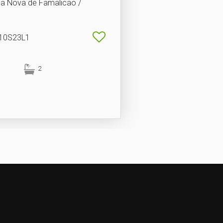
ila Nova de Famalicão /
510S23L1
2