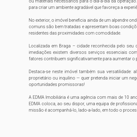
ou materiais necessários para o dia-a-dia da operação
para criar um ambiente agradável que favoreça a experiê
No exterior, o imóvel beneficia ainda de um alpendre o
comuns são bem tratadas e apresentam boas condições ge
residentes das proximidades com comodidade.

Localizada em Braga – cidade reconhecida pelo seu d
imediações existem diversos serviços essenciais como
fatores contribuem significativamente para aumentar o p
Destaca-se neste imóvel também sua versatilidade: a
proprietário ou inquilino — quer pretenda iniciar um n
oportunidades promissoras!

A EDMA Imobiliária é uma agência com mais de 10 anos d
EDMA coloca, ao seu dispor, uma equipa de profissiona
missão é acompanhá-lo, lado-a-lado, em todo o processo