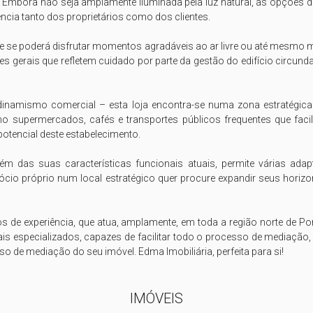
. Embora não seja amplamente iluminada pela luz natural, as opções d
ncia tanto dos proprietários como dos clientes.

nde se poderá disfrutar momentos agradáveis ao ar livre ou até mesmo
rais que refletem cuidado por parte da gestão do edifício circundant
inamismo comercial – esta loja encontra-se numa zona estratégica c
 supermercados, cafés e transportes públicos frequentes que facil
otencial deste estabelecimento.

lém das suas características funcionais atuais, permite várias ad
egócio próprio num local estratégico quer procure expandir seus horizo
e experiência, que atua, amplamente, em toda a região norte de Portug
is especializados, capazes de facilitar todo o processo de mediação
 de mediação do seu imóvel. Edma Imobiliária, perfeita para si!
IMÓVEIS