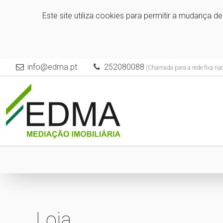
Este site utiliza cookies para permitir a mudança d
info@edma.pt
252080088
(Chamada para a rede fixa nac
Loja