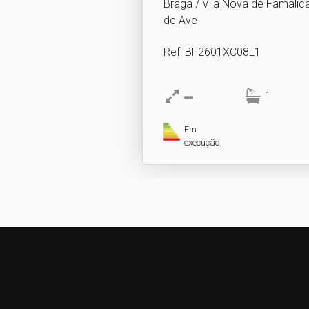
Braga / Vila Nova de Famalicã
de Ave
Ref
: BF2601XC08L1
1
Em
execução