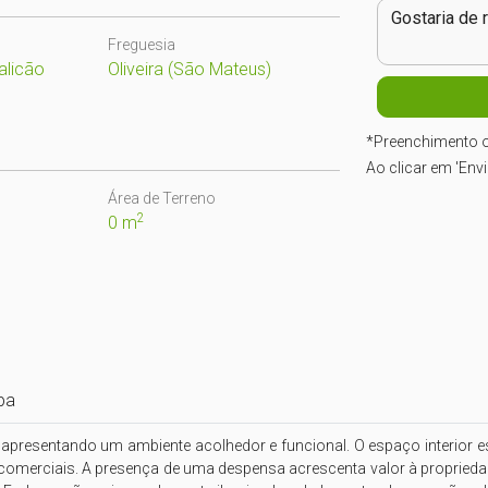
Freguesia
alicão
Oliveira (São Mateus)
*
Preenchimento o
Ao clicar em 'Env
Área de Terreno
2
0 m
pa
o, apresentando um ambiente acolhedor e funcional. O espaço interior 
s comerciais. A presença de uma despensa acrescenta valor à propried