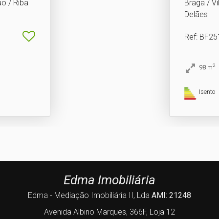
o / Riba
Braga / V
Delães
Ref
: BF2
2
98
m
Isento
Edma Imobiliária
Edma - Mediação Imobiliária II, Lda
AMI: 21248
Avenida Albino Marques, 366F, Loja 12