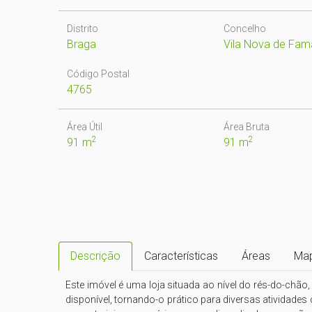
Distrito
Concelho
Braga
Vila Nova de Fam
Código Postal
4765
Área Útil
Área Bruta
2
2
91 m
91 m
Descrição
Características
Áreas
Ma
Este imóvel é uma loja situada ao nível do rés-do-chã
disponível, tornando-o prático para diversas atividade