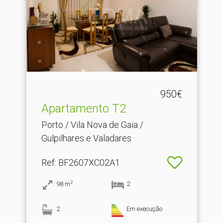
950€
Apartamento T2
Porto / Vila Nova de Gaia /
Gulpilhares e Valadares
Ref
: BF2607XC02A1
2
98
m
2
2
Em execução