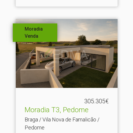
Moradia
Venda
305.305€
Moradia T3, Pedome
Braga / Vila Nova de Famalicão /
Pedome