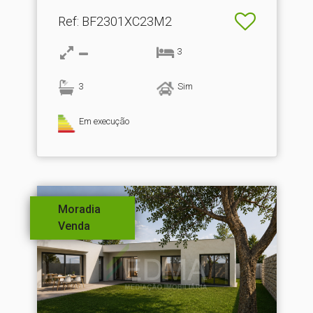
Ref
: BF2301XC23M2
3
3
Sim
Em execução
Moradia
Venda