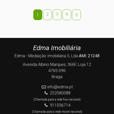
2
3
4
1
5
Edma Imobiliária
Edma - Mediação Imobiliária II, Lda
AMI: 21248
Avenida Albino Marques, 366F, Loja 12
4765-096
Braga
info@edma.pt
252080088
(Chamada para a rede fixa nacional)
911036714
(Chamada para a rede móvel nacional)