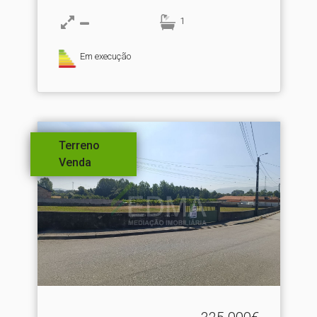
1
Em execução
Terreno
Venda