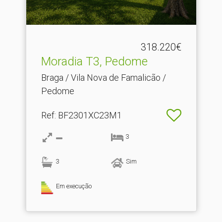
318.220€
Moradia T3, Pedome
Braga / Vila Nova de Famalicão /
Pedome
Ref
: BF2301XC23M1
3
3
Sim
Em execução