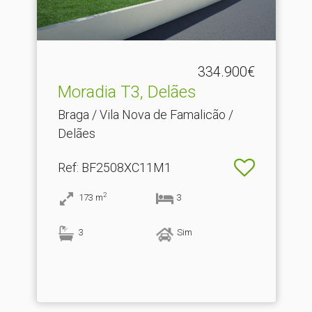
334.900€
Moradia T3, Delães
Braga / Vila Nova de Famalicão /
Delães
Ref
: BF2508XC11M1
2
173
m
3
3
Sim