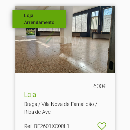
Loja
Arrendamento
600€
Loja
Braga / Vila Nova de Famalicão /
Riba de Ave
Ref
: BF2601XC08L1