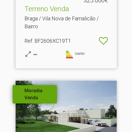
325.000€
Terreno Venda
Braga / Vila Nova de Famalicão /
Bairro
Ref
: BF2606XC19T1
Isento
Moradia
Venda