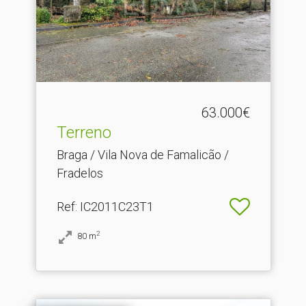
63.000€
Terreno
Braga / Vila Nova de Famalicão /
Fradelos
Ref
: IC2011C23T1
2
80
m