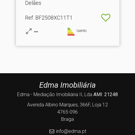
Delães
Ref
: BF2508XC11T1
Isento
Edma Imobiliária
Edma - Mediação Imobiliária II, Lda
AMI: 21248
Avenida Albino Marques, 366F, Loja 12
4765-096
Braga
info@edma.pt