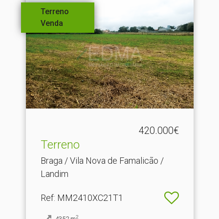
Terreno
Venda
420.000€
Terreno
Braga / Vila Nova de Famalicão /
Landim
Ref
: MM2410XC21T1
2
4352
m