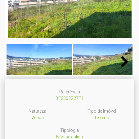
Next
Next
Referência
BF2303S27T1
Natureza
Tipo de Imóvel
Venda
Terreno
Tipologia
Não se aplica