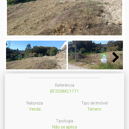
Next
Next
Referência
BF2508XC11T1
Natureza
Tipo de Imóvel
Venda
Terreno
Tipologia
Não se aplica