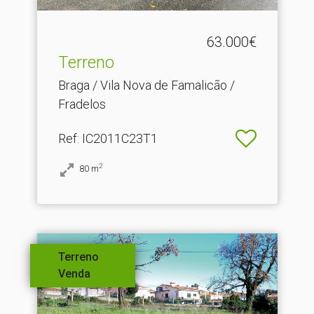
63.000€
Terreno
Braga / Vila Nova de Famalicão /
Fradelos
Ref
: IC2011C23T1
2
80
m
Terreno
Venda