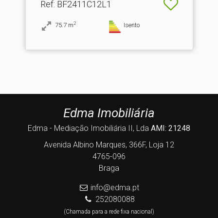
Ref
: BF2411C12L1
2
75.7
m
Isento
Edma Imobiliária
Edma - Mediação Imobiliária II, Lda
AMI: 21248
Avenida Albino Marques, 366F, Loja 12
4765-096
Braga
info@edma.pt
252080088
(Chamada para a rede fixa nacional)